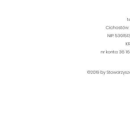
t
Cichostów K
NIP: 53915
K
nr konta: 36 1
©2019 by Stowarzysze