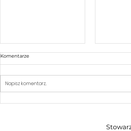
Komentarze
Ho Ho Ho
Napisz komentarz...
Kilka infor
Stowarz