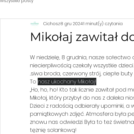
Wszystkie posty
Cichosz
8 gru 2024
1 minut(y) czytania
Mikołaj zawitał 
W niedzielę, 8 grudnia, nasze sołectwo 
niecierpliwością czekały wszystkie dzieci.
...siwa broda, czerwony strój, ciepłe but
To 
nasz ukochany Mikołaj!
„Ho, ho, ho! Kto tak licznie zawitał pod
Mikołaj, który przybył do nas z daleka 
Dzieci z radością odbierały upominki, a
pamiątkowych zdjęć. Atmosfera była peł
znowu nas odwiedzi. Była to też świetn
tężnię solankową!